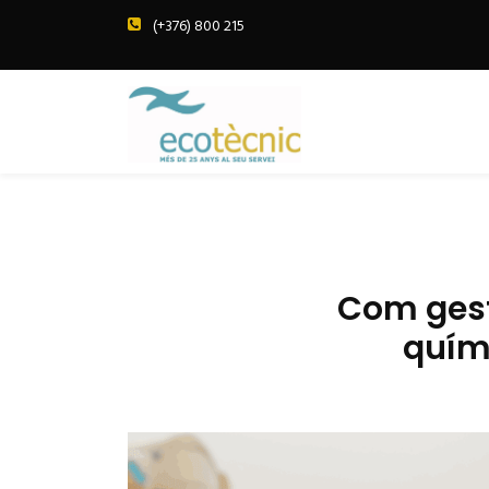
(+376) 800 215
Com gest
quím