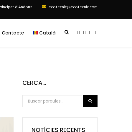
 Principat d'Andorra
ecotecnic@ecotecnic.com
Contacte
Català
CERCA…
NOTÍCIES RECENTS