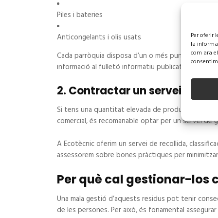
Piles i bateries
Per oferir
Anticongelants i olis usats
la informa
com ara el
Cada parròquia disposa d’un o més punts verds i és
consentime
informació al fulletó informatiu publicat pel Gove
2. Contractar un servei especi
Si tens una quantitat elevada de productes químic
comercial, és recomanable optar per un servei de g
A Ecotècnic oferim un servei de recollida, classifi
assessorem sobre bones pràctiques per minimitzar
Per què cal gestionar-los
Una mala gestió d’aquests residus pot tenir conseqü
de les persones. Per això, és fonamental assegurar 