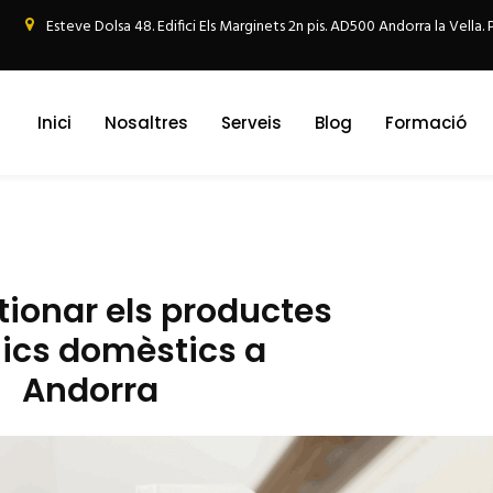
Esteve Dolsa 48. Edifici Els Marginets 2n pis. AD500 Andorra la Vella.
Inici
Nosaltres
Serveis
Blog
Formació
ionar els productes
ics domèstics a
Andorra