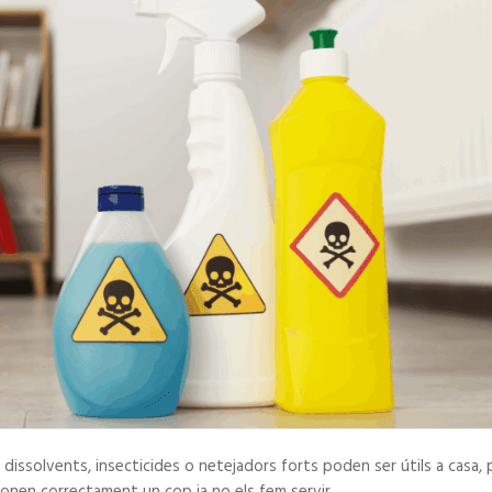
dissolvents, insecticides o netejadors forts poden ser útils a casa, 
onen correctament un cop ja no els fem servir.