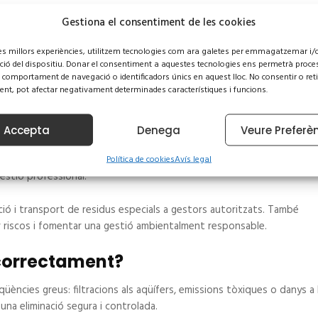
Gestiona el consentiment de les cookies
 les millors experiències, utilitzem tecnologies com ara galetes per emmagatzemar i/o
ció del dispositiu. Donar el consentiment a aquestes tecnologies ens permetrà proce
 comportament de navegació o identificadors únics en aquest lloc. No consentir o reti
 important consultar els horaris i condicions d’acceptació. Pots tro
nt, pot afectar negativament determinades característiques i funcions.
rn d’Andorra:
“Estàs al cas?”
.
alitzat
Accepta
Denega
Veure Preferè
s o si ets una empresa, una comunitat de propietaris o un establime
Política de cookies
Avís legal
estió professional.
cació i transport de residus especials a gestors autoritzats. També
 riscos i fomentar una gestió ambientalment responsable.
 correctament?
ències greus: filtracions als aqüífers, emissions tòxiques o danys a l
una eliminació segura i controlada.