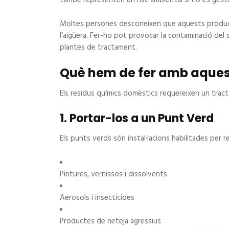
Moltes persones desconeixen que aquests producte
l’aigüera. Fer-ho pot provocar la contaminació del sò
plantes de tractament.
Què hem de fer amb aques
Els residus químics domèstics requereixen un trac
1. Portar-los a un Punt Verd
Els punts verds són instal·lacions habilitades per 
Pintures, vernissos i dissolvents
Aerosols i insecticides
Productes de neteja agressius