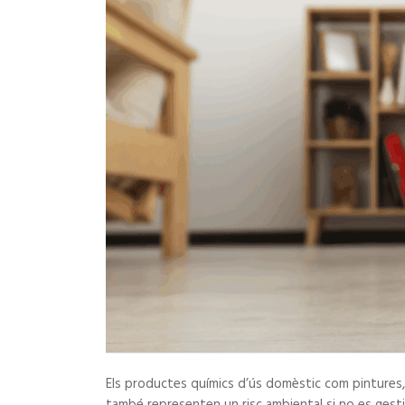
Els productes químics d’ús domèstic com pintures, 
també representen un risc ambiental si no es gesti