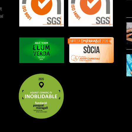
at
xí